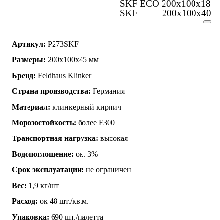
SKF ECO 200x100x18
SKF 200x100x40
Артикул:
P273SKF
Размеры:
200x100x45 мм
Бренд:
Feldhaus Klinker
Страна производства:
Германия
Материал:
клинкерный кирпич
Морозостойкость:
более F300
Транспортная нагрузка:
высокая
Водопоглощение:
ок. 3%
Срок эксплуатации:
не ограничен
Вес:
1,9 кг/шт
Расход:
ок 48 шт./кв.м.
Упаковка:
690 шт./палетта