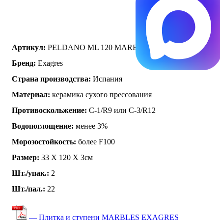
Артикул:
PELDANO ML 120 MARBLES TRAVERTINO
Бренд:
Exagres
Страна производства:
Испания
Материал:
керамика сухого прессования
Противоскольжение:
C-1/R9 или C-3/R12
Водопоглощение:
менее 3%
Морозостойкость:
более F100
Размер:
33 Х 120 Х 3см
Шт./упак.:
2
Шт./пал.:
22
— Плитка и ступени MARBLES EXAGRES