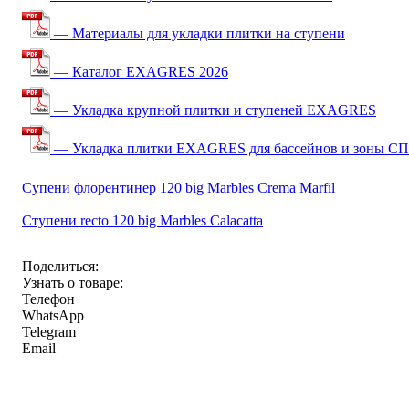
— Материалы для укладки плитки на ступени
— Каталог EXAGRES 2026
— Укладка крупной плитки и ступеней EXAGRES
— Укладка плитки EXAGRES для бассейнов и зоны С
Супени флорентинер 120 big Marbles Crema Marfil
Ступени recto 120 big Marbles Calacatta
Поделиться:
Узнать о товаре:
Телефон
WhatsApp
Telegram
Email