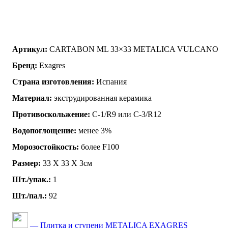
Артикул:
CARTABON ML 33×33 METALICA VULCANO
Бренд:
Exagres
Страна изготовления:
Испания
Материал:
экструдированная керамика
Противоскольжение:
C-1/R9 или C-3/R12
Водопоглощение:
менее 3%
Морозостойкость:
более F100
Размер:
33 Х 33 X 3см
Шт./упак.:
1
Шт./пал.:
92
— Плитка и ступени METALICA EXAGRES