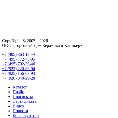
CopyRight © 2005 – 2026
ООО «Торговый Дом Керамика и Клинкер»
+7 (495) 363-11-99
+7 (495) 772-48-05
+7 (495) 792-30-46
+7 (925) 220-86-94
+7 (925) 156-67-93
+7 (926) 840-29-28
Каталог
Прайс
Проспекты
Сертификаты
Видео
Новости
Конфигуратор