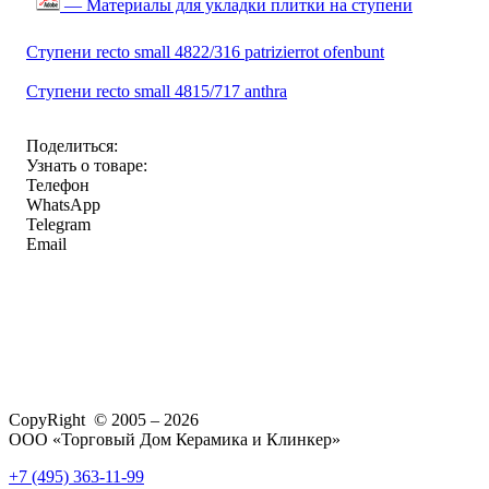
— Материалы для укладки плитки на ступени
Ступени recto small 4822/316 patrizierrot ofenbunt
Ступени recto small 4815/717 anthra
Поделиться:
Узнать о товаре:
Телефон
WhatsApp
Telegram
Email
CopyRight © 2005 – 2026
ООО «Торговый Дом Керамика и Клинкер»
+7 (495) 363-11-99