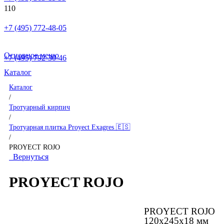
+7 (495) 772-48-05
Основное меню
+7 (495) 792-30-46
Каталог
Каталог
/
Тротуарный кирпич
/
Тротуарная плитка Proyect Exagres 🇪🇸
/
PROYECT ROJO
Вернуться
PROYECT ROJO
PROYECT ROJO
120x245x18 мм