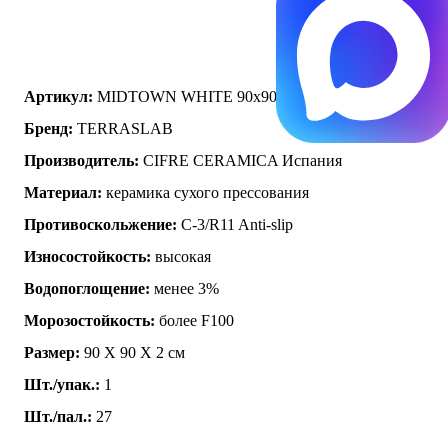
Артикул:
MIDTOWN WHITE 90x90x2
Бренд:
TERRASLAB
Производитель:
CIFRE CERAMICA Испания
Материал:
керамика сухого прессования
Противоскольжение:
C-3/R11 Anti-slip
Износостойкость:
высокая
Водопоглощение:
менее 3%
Морозостойкость:
более F100
Размер:
90 Х 90 Х 2 см
Шт./упак.:
1
Шт./пал.:
27