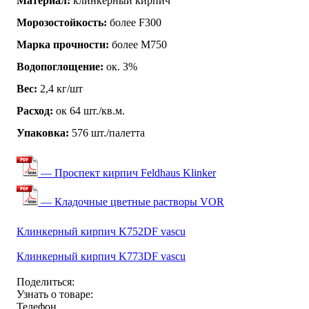
Материал:
клинкерный кирпич
Морозостойкость:
более F300
Марка прочности:
более М750
Водопоглощение:
ок. 3%
Вес:
2,4 кг/шт
Расход:
ок 64 шт./кв.м.
Упаковка:
576 шт./палетта
— Проспект кирпич Feldhaus Klinker
— Кладочные цветные растворы VOR
Клинкерный кирпич K752DF vascu
Клинкерный кирпич K773DF vascu
Поделиться:
Узнать о товаре:
Телефон