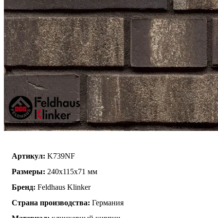
K739NF
Артикул:
K739NF
Размеры:
240х115х71 мм
Бренд:
Feldhaus Klinker
Страна производства:
Германия