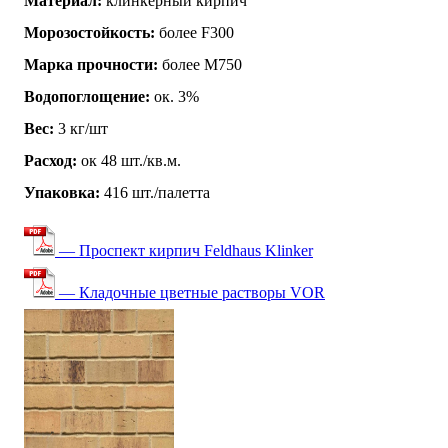
Материал:
клинкерный кирпич
Морозостойкость:
более F300
Марка прочности:
более М750
Водопоглощение:
ок. 3%
Вес:
3 кг/шт
Расход:
ок 48 шт./кв.м.
Упаковка:
416 шт./палетта
— Проспект кирпич Feldhaus Klinker
— Кладочные цветные растворы VOR