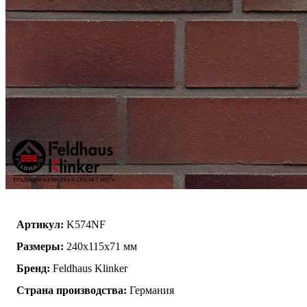
Артикул:
K574NF
Размеры:
240х115х71 мм
Бренд:
Feldhaus Klinker
Страна производства:
Германия