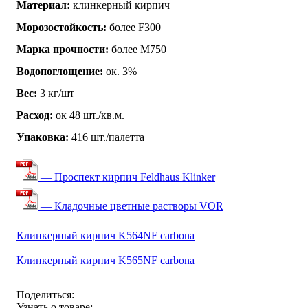
Материал:
клинкерный кирпич
Морозостойкость:
более F300
Марка прочности:
более М750
Водопоглощение:
ок. 3%
Вес:
3 кг/шт
Расход:
ок 48 шт./кв.м.
Упаковка:
416 шт./палетта
— Проспект кирпич Feldhaus Klinker
— Кладочные цветные растворы VOR
Клинкерный кирпич K564NF carbona
Клинкерный кирпич K565NF carbona
Поделиться:
Узнать о товаре: