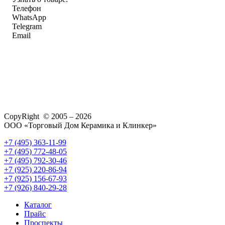
Телефон
WhatsApp
Telegram
Email
CopyRight © 2005 – 2026
ООО «Торговый Дом Керамика и Клинкер»
+7 (495) 363-11-99
+7 (495) 772-48-05
+7 (495) 792-30-46
+7 (925) 220-86-94
+7 (925) 156-67-93
+7 (926) 840-29-28
Каталог
Прайс
Проспекты