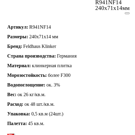
R941NF14
240х71х14мм
Артикул:
R941NF14
Размеры:
240x71x14 мм
Бренд:
Feldhaus Klinker
Страна производства:
Германия
Материал:
клинкерная плитка
Морозостойкость:
более F300
Водопоглощение:
ок. 3%
Вес:
ок 26 кг/кв.м.
Расход:
ок 48 шт./кв.м.
Упаковка:
0,5 кв.м (24шт.)
Палетта:
45 кв.м.