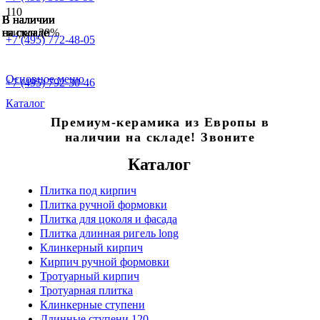
В наличии
В наличии
В наличии
В наличии
В наличии
В наличии
скидка 20%
на складе
на складе
на складе
на складе
на складе
+7 (495) 772-48-05
Основное меню
+7 (495) 792-30-46
Каталог
Премиум-керамика из Европы в
наличии на складе! Звоните
Каталог
Плитка под кирпич
Плитка ручной формовки
Плитка для цоколя и фасада
Плитка длинная ригель long
Клинкерный кирпич
Кирпич ручной формовки
Тротуарный кирпич
Тротуарная плитка
Клинкерные ступени
Длинные ступени 120